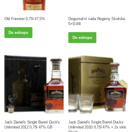
Old Forester 0,75l 47,5%
Degustační sada Regiony Skotska
5×0,04l
Do eshopu
Do eshopu
Jack Daniel's Single Barrel Duck's
Jack Daniel's Single Barrel Ducks
Unlimited 2012 0,75l 47% GB
Unlimited 2010 0,75l 47% + 2x sklo