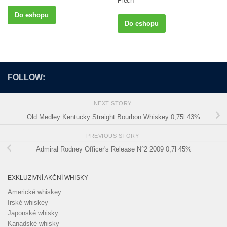
Plech
Do eshopu
Do eshopu
FOLLOW:
NEXT STORY
Old Medley Kentucky Straight Bourbon Whiskey 0,75l 43%
PREVIOUS STORY
Admiral Rodney Officer's Release N°2 2009 0,7l 45%
EXKLUZIVNÍ AKČNÍ WHISKY
Americké whiskey
Irské whiskey
Japonské whisky
Kanadské whisky