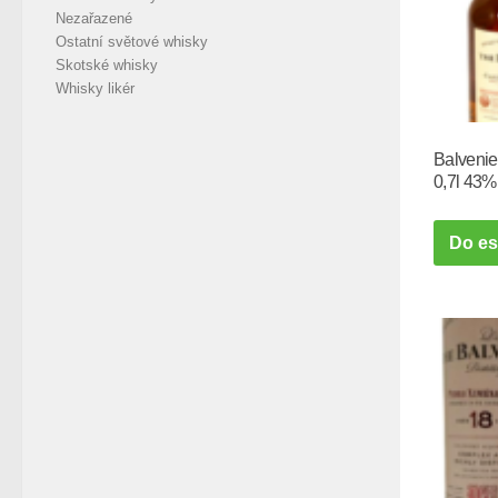
Nezařazené
Ostatní světové whisky
Skotské whisky
Whisky likér
Balvenie
0,7l 43%
Do e