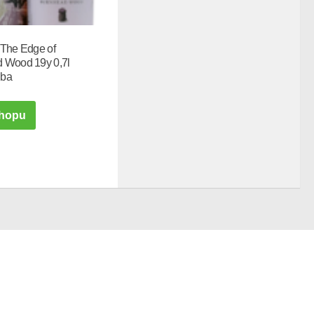
 The Edge of
 Wood 19y 0,7l
uba
hopu