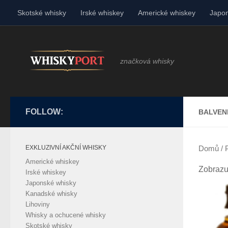
Skotské whisky
Irské whiskey
Americké whiskey
Japon
Skip to content
značková whisky
FOLLOW:
BALVEN
EXKLUZIVNÍ AKČNÍ WHISKY
Domů
/ 
Americké whiskey
Zobrazu
Irské whiskey
Japonské whisky
Kanadské whisky
Lihoviny
Whisky a ochucené whisky
Skotské whisky