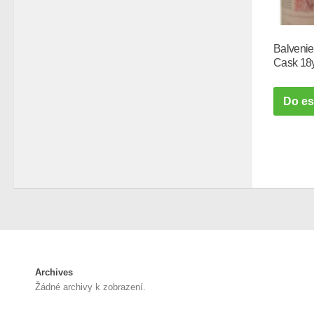
Balveni
Cask 18y
Do e
Archives
Žádné archivy k zobrazení.