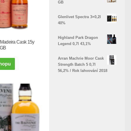
GB
Glenlivet Spectra 3×0,2l
40%
Highland Park Dragon
 Madeira Cask 15y
Legend 0,7l 43,1%
 GB
Arran Machrie Moor Cask
hopu
Strength Batch 5 0,7l
56,2% / Rok lahvování 2018