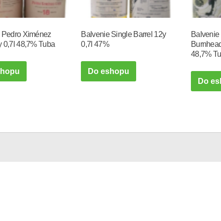
e Pedro Ximénez
Balvenie Single Barrel 12y
Balvenie
 0,7l 48,7% Tuba
0,7l 47%
Burnhead
48,7% T
shopu
Do eshopu
Do es