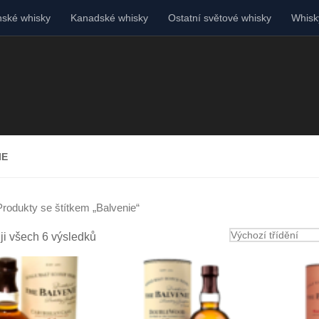
ské whisky
Kanadské whisky
Ostatní světové whisky
Whisky
IE
Produkty se štítkem „Balvenie“
ji všech 6 výsledků