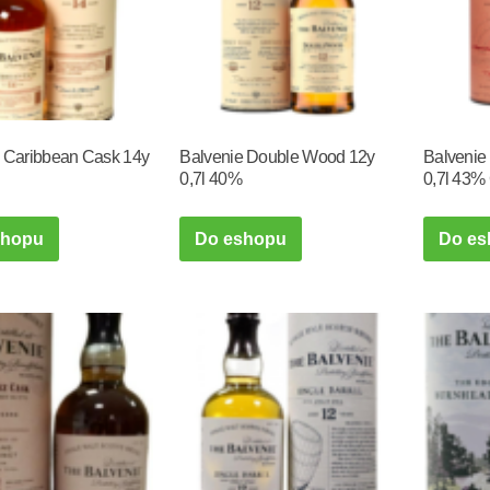
 Caribbean Cask 14y
Balvenie Double Wood 12y
Balvenie
0,7l 40%
0,7l 43%
shopu
Do eshopu
Do es