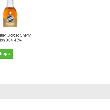
tler Oloroso Sherry
ish 0,04l 43%
shopu