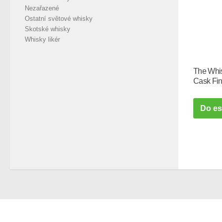
Nezařazené
Ostatní světové whisky
Skotské whisky
Whisky likér
The Whis
Cask Fin
Do e