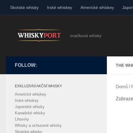
Skotské whisky
Irské whiskey
Americké whiskey
Japon
Skip to content
značková whisky
FOLLOW:
THE WH
EXKLUZIVNÍ AKČNÍ WHISKY
Domů
/ 
Americké whiskey
Zobraze
Irské whiskey
Japonské whisky
Kanadské whisky
Lihoviny
Whisky a ochucené whisky
Skotské whisky