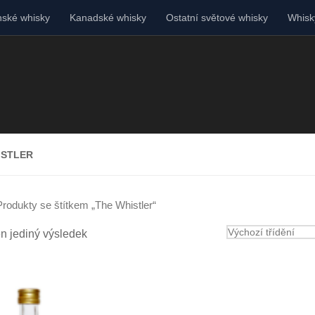
ské whisky
Kanadské whisky
Ostatní světové whisky
Whisky
ISTLER
Produkty se štítkem „The Whistler“
n jediný výsledek