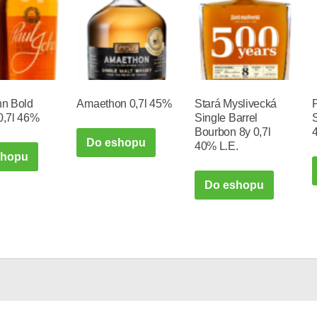
hn Bold
Amaethon 0,7l 45%
Stará Myslivecká
0,7l 46%
Single Barrel
Bourbon 8y 0,7l
Do eshopu
40% L.E.
shopu
Do eshopu