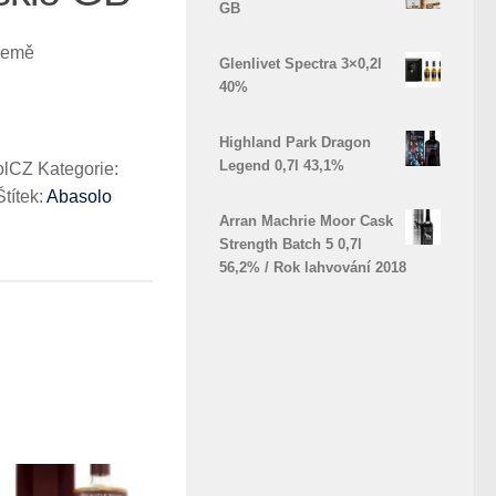
GB
Země
Glenlivet Spectra 3×0,2l
40%
Highland Park Dragon
Legend 0,7l 43,1%
olCZ
Kategorie:
Štítek:
Abasolo
Arran Machrie Moor Cask
Strength Batch 5 0,7l
56,2% / Rok lahvování 2018