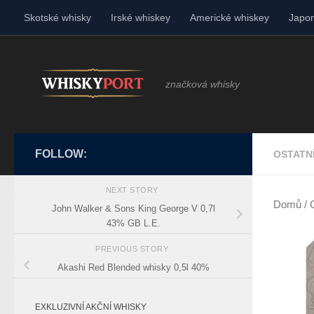
Skotské whisky
Irské whiskey
Americké whiskey
Japon
Skip to content
značková whisky
FOLLOW:
OSTATN
NEXT STORY
Domů
/
John Walker & Sons King George V 0,7l
43% GB L.E.
PREVIOUS STORY
Akashi Red Blended whisky 0,5l 40%
EXKLUZIVNÍ AKČNÍ WHISKY