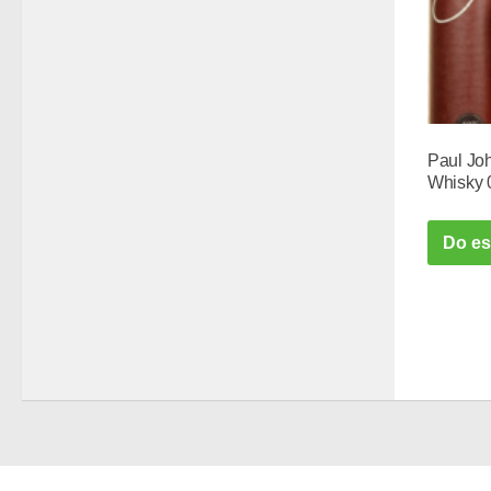
Paul Jo
Whisky 
Do e