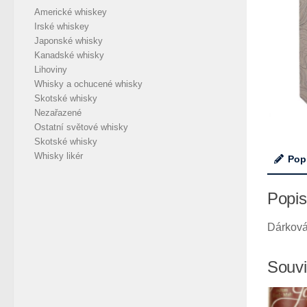
Americké whiskey
Irské whiskey
Japonské whisky
Kanadské whisky
Lihoviny
Whisky a ochucené whisky
Skotské whisky
Nezařazené
Ostatní světové whisky
Skotské whisky
Whisky likér
Pop
Popis
Dárková
Souvi