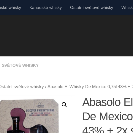
ské whisky
Kanadské whisky
Ostatní světové whisky
Whisky
Í SVĚTOVÉ WHISKY
Ostatní světové whisky
/ Abasolo El Whisky De Mexico 0,75l 43% + 
Abasolo E
De Mexico
43% + 2x 