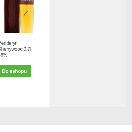
Penderyn
Sherrywood 0,7l
46%
Do eshopu