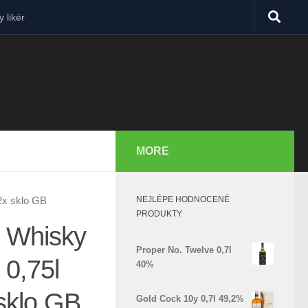
 likér
MORE
NEJLÉPE HODNOCENÉ
2x sklo GB
PRODUKTY
l Whisky
Proper No. Twelve 0,7l
 0,75l
40%
sklo GB
Gold Cock 10y 0,7l 49,2%