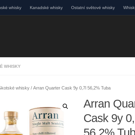
ské whisky
Kanadské whisky
Ostatní světové whisky
Whisky
É WHISKY
Skotské whisky
/ Arran Quarter Cask 9y 0,7l 56,2% Tuba
Arran Quar
Cask 9y 0,
56,2% Tu