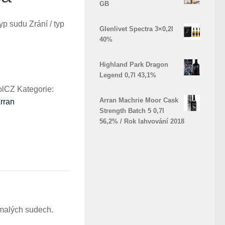
GB
yp sudu Zrání / typ
Glenlivet Spectra 3×0,2l
40%
Highland Park Dragon
Legend 0,7l 43,1%
olCZ
Kategorie:
Arran Machrie Moor Cask
rran
Strength Batch 5 0,7l
56,2% / Rok lahvování 2018
 malých sudech.