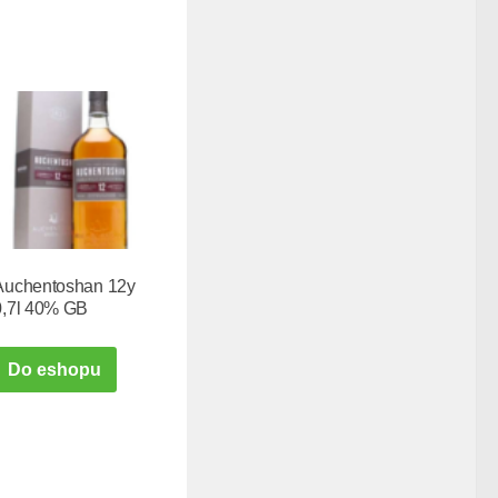
Auchentoshan 12y
0,7l 40% GB
Do eshopu