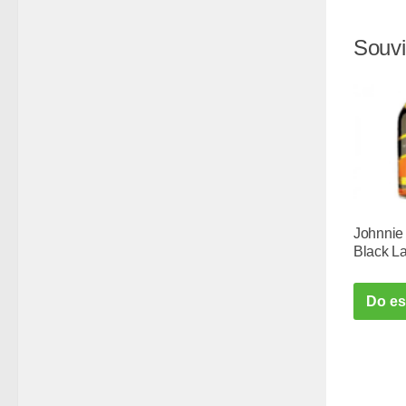
Souvi
Johnnie
Black L
Do e