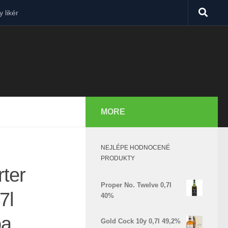
 likér
MORE
NEJLÉPE HODNOCENÉ
PRODUKTY
ter
Proper No. Twelve 0,7l
7l
40%
ba
Gold Cock 10y 0,7l 49,2%