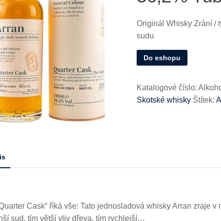
Originál Whisky Zrání / t
sudu
Do eshopu
Katalogové číslo:
Alkoh
Skotské whisky
Štítek:
A
is
Quarter Cask“ říká vše: Tato jednosladová whisky Arran zraje v
í sud, tím větší vliv dřeva, tím rychlejší…