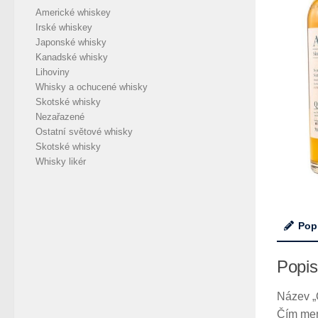
Americké whiskey
Irské whiskey
Japonské whisky
Kanadské whisky
Lihoviny
Whisky a ochucené whisky
Skotské whisky
Nezařazené
Ostatní světové whisky
Skotské whisky
Whisky likér
Pop
Popis
Název „
Čím menš