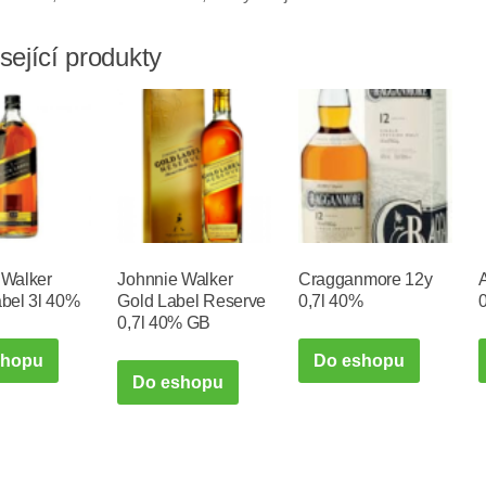
sející produkty
 Walker
Johnnie Walker
Cragganmore 12y
abel 3l 40%
Gold Label Reserve
0,7l 40%
0,7l 40% GB
shopu
Do eshopu
Do eshopu