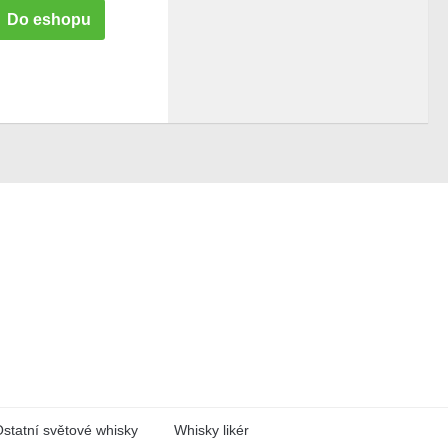
Do eshopu
statní světové whisky
Whisky likér