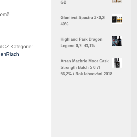
GB
Země
Glenlivet Spectra 3×0,2l
40%
Highland Park Dragon
Legend 0,7l 43,1%
olCZ
Kategorie:
enRiach
Arran Machrie Moor Cask
Strength Batch 5 0,7l
56,2% / Rok lahvování 2018