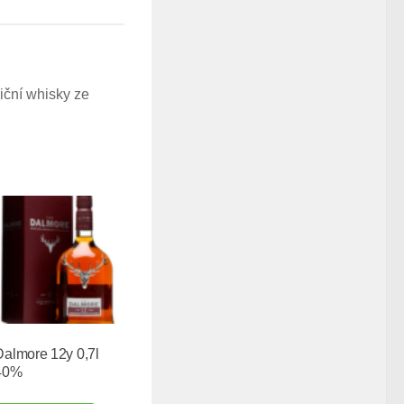
iční whisky ze
Dalmore 12y 0,7l
40%