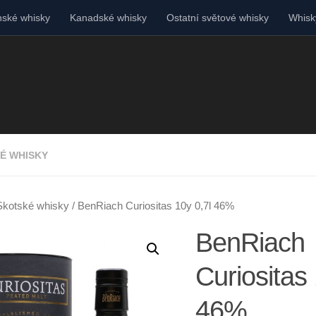
ské whisky
Kanadské whisky
Ostatní světové whisky
Whisky
É WHISKY
Skotské whisky
/ BenRiach Curiositas 10y 0,7l 46%
BenRiach
Curiositas 
46%