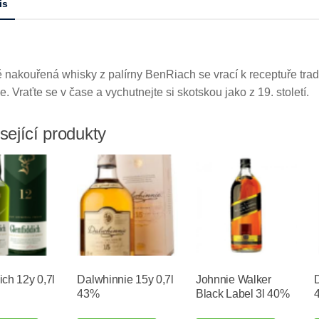
is
 nakouřená whisky z palírny BenRiach se vrací k receptuře trad
. Vraťte se v čase a vychutnejte si skotskou jako z 19. století.
sející produkty
ich 12y 0,7l
Dalwhinnie 15y 0,7l
Johnnie Walker
43%
Black Label 3l 40%