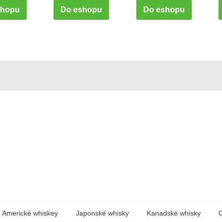
shopu
Do eshopu
Do eshopu
Americké whiskey
Japonské whisky
Kanadské whisky
O