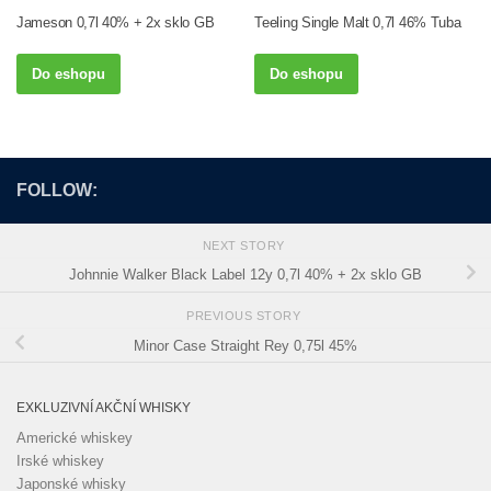
Jameson 0,7l 40% + 2x sklo GB
Teeling Single Malt 0,7l 46% Tuba
Do eshopu
Do eshopu
FOLLOW:
NEXT STORY
Johnnie Walker Black Label 12y 0,7l 40% + 2x sklo GB
PREVIOUS STORY
Minor Case Straight Rey 0,75l 45%
EXKLUZIVNÍ AKČNÍ WHISKY
Americké whiskey
Irské whiskey
Japonské whisky