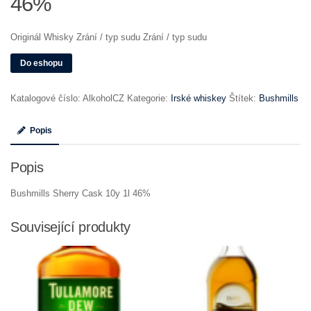
46%
Originál Whisky Zrání / typ sudu Zrání / typ sudu
Do eshopu
Katalogové číslo:
AlkoholCZ
Kategorie:
Irské whiskey
Štítek:
Bushmills
Popis
Popis
Bushmills Sherry Cask 10y 1l 46%
Související produkty