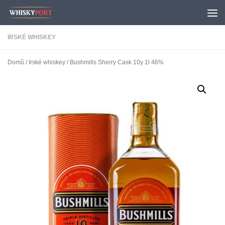
Skip to content
IRSKÉ WHISKEY
Domů
/
Irské whiskey
/ Bushmills Sherry Cask 10y 1l 46%