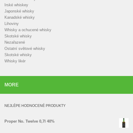
Irské whiskey
Japonské whisky
Kanadské whisky
Lihoviny
Whisky a ochucené whisky
Skotské whisky
Nezařazené
Ostatní světové whisky
Skotské whisky
Whisky likér
MORE
NEJLÉPE HODNOCENÉ PRODUKTY
Proper No. Twelve 0,7l 40%