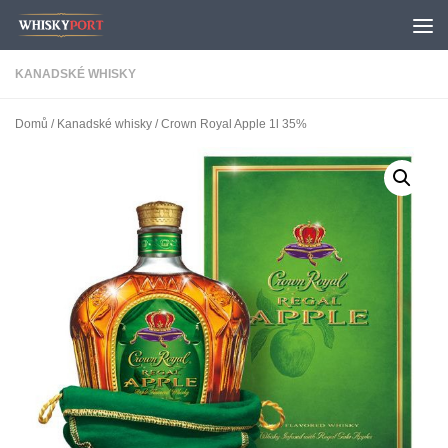
Skip to content
KANADSKÉ WHISKY
Domů
/
Kanadské whisky
/ Crown Royal Apple 1l 35%