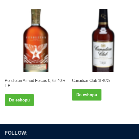
Pendleton Armed Forces 0,75l 40%
Canadian Club 1l 40%
L.E.
Do eshopu
Do eshopu
FOLLOW: