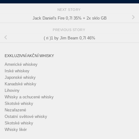
NEXT STORY
Jack Daniel's Fire 0,7l 35% + 2x sklo GB
PREVIOUS STORY
( ri )1 by Jim Beam 0,7l 46%
EXKLUZIVNÍ AKČNÍ WHISKY
Americké whiskey
Irské whiskey
Japonské whisky
Kanadské whisky
Lihoviny
Whisky a ochucené whisky
Skotské whisky
Nezařazené
Ostatní světové whisky
Skotské whisky
Whisky likér