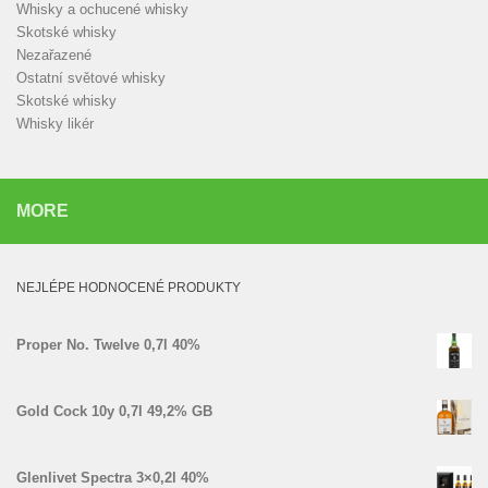
Whisky a ochucené whisky
Skotské whisky
Nezařazené
Ostatní světové whisky
Skotské whisky
Whisky likér
MORE
NEJLÉPE HODNOCENÉ PRODUKTY
Proper No. Twelve 0,7l 40%
Gold Cock 10y 0,7l 49,2% GB
Glenlivet Spectra 3×0,2l 40%