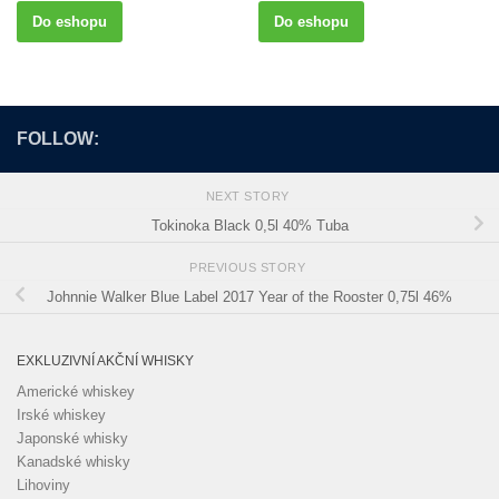
Do eshopu
Do eshopu
FOLLOW:
NEXT STORY
Tokinoka Black 0,5l 40% Tuba
PREVIOUS STORY
Johnnie Walker Blue Label 2017 Year of the Rooster 0,75l 46%
EXKLUZIVNÍ AKČNÍ WHISKY
Americké whiskey
Irské whiskey
Japonské whisky
Kanadské whisky
Lihoviny