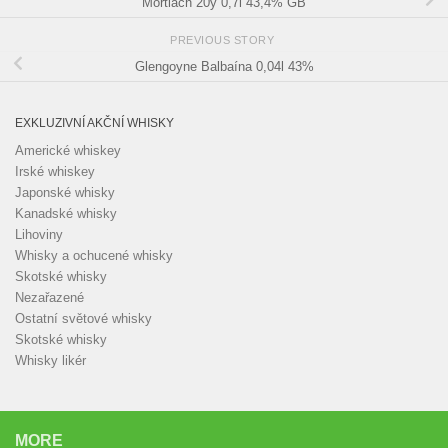
Mortlach 20y 0,7l 43,4% GB
PREVIOUS STORY
Glengoyne Balbaína 0,04l 43%
EXKLUZIVNÍ AKČNÍ WHISKY
Americké whiskey
Irské whiskey
Japonské whisky
Kanadské whisky
Lihoviny
Whisky a ochucené whisky
Skotské whisky
Nezařazené
Ostatní světové whisky
Skotské whisky
Whisky likér
MORE