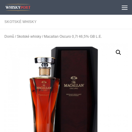
Skip to content
SKOTSKÉ WHISKY
Domů
/
Skotské whisky
/ Macallan Oscuro 0,7l 46,5% GB L.E.