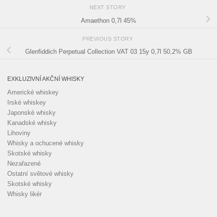
NEXT STORY
Amaethon 0,7l 45%
PREVIOUS STORY
Glenfiddich Perpetual Collection VAT 03 15y 0,7l 50,2% GB
EXKLUZIVNÍ AKČNÍ WHISKY
Americké whiskey
Irské whiskey
Japonské whisky
Kanadské whisky
Lihoviny
Whisky a ochucené whisky
Skotské whisky
Nezařazené
Ostatní světové whisky
Skotské whisky
Whisky likér