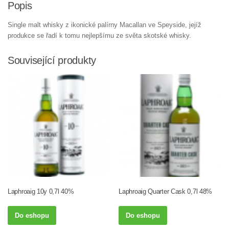
Popis
Single malt whisky z ikonické palírny Macallan ve Speyside, jejíž
produkce se řadí k tomu nejlepšímu ze světa skotské whisky.
Související produkty
Laphroaig 10y 0,7l 40%
Laphroaig Quarter Cask 0,7l 48%
Do eshopu
Do eshopu