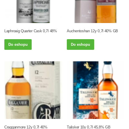
Laphroaig Quarter Cask 0,7l 48%
Auchentoshan 12y 0,7l 40% GB
Do eshopu
Do eshopu
Cragganmore 12y 0,7l 40%
Talisker 10y 0,7l 45,8% GB