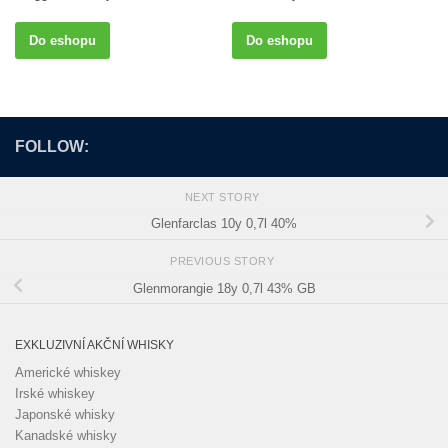
Do eshopu
Do eshopu
FOLLOW:
NEXT STORY
Glenfarclas 10y 0,7l 40%
PREVIOUS STORY
Glenmorangie 18y 0,7l 43% GB
EXKLUZIVNÍ AKČNÍ WHISKY
Americké whiskey
Irské whiskey
Japonské whisky
Kanadské whisky