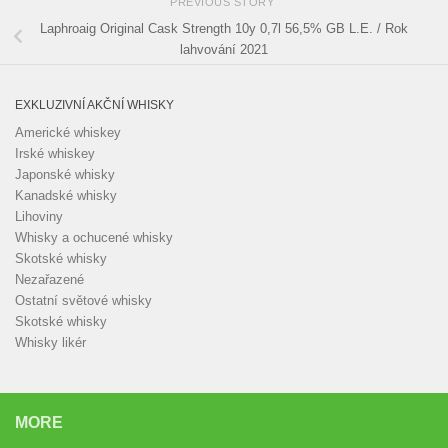
PREVIOUS STORY
Laphroaig Original Cask Strength 10y 0,7l 56,5% GB L.E. / Rok
lahvování 2021
EXKLUZIVNÍ AKČNÍ WHISKY
Americké whiskey
Irské whiskey
Japonské whisky
Kanadské whisky
Lihoviny
Whisky a ochucené whisky
Skotské whisky
Nezařazené
Ostatní světové whisky
Skotské whisky
Whisky likér
MORE