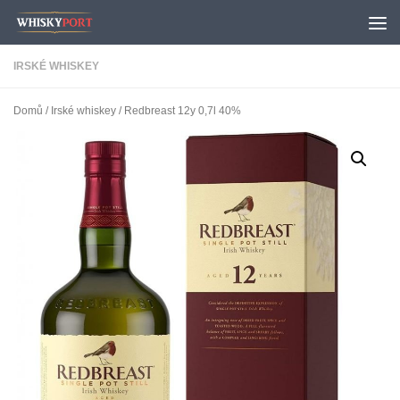
Skip to content
IRSKÉ WHISKEY
Domů
/
Irské whiskey
/ Redbreast 12y 0,7l 40%