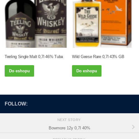
Teeling Single Malt 0,7l 46% Tuba
Wild Geese Rare 0,7l 43% GB
Do eshopu
Do eshopu
FOLLOW:
NEXT STORY
Bowmore 12y 0,7l 40%