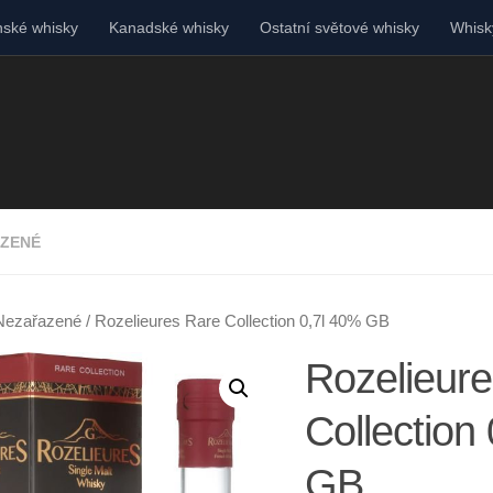
ské whisky
Kanadské whisky
Ostatní světové whisky
Whisky
ZENÉ
Nezařazené
/ Rozelieures Rare Collection 0,7l 40% GB
Rozelieur
Collection
GB