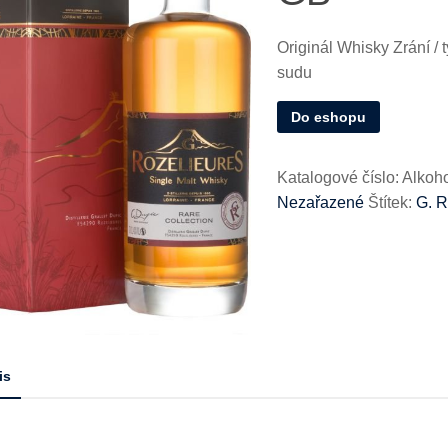
Originál Whisky Zrání / t
sudu
Do eshopu
Katalogové číslo:
Alkoh
Nezařazené
Štítek:
G. R
is