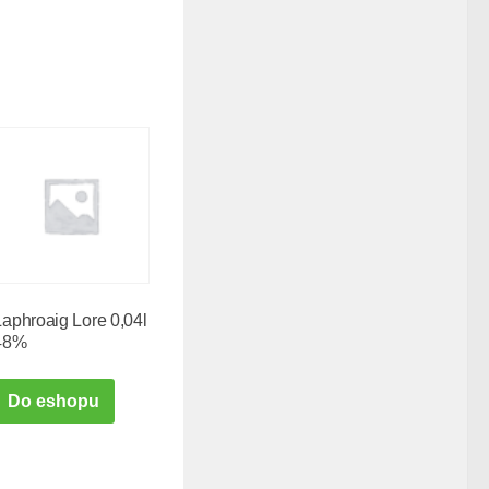
Laphroaig Lore 0,04l
48%
Do eshopu