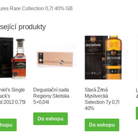
ures Rare Collection 0,7l 40% GB
sející produkty
iel's Single
Degustační sada
Stará Žitná
uck's
Regiony Skotska
Myslivecká
d 2012 0,75l
5×0,04l
Selection 7y 0,7l
40%
Do eshopu
shopu
Do eshopu