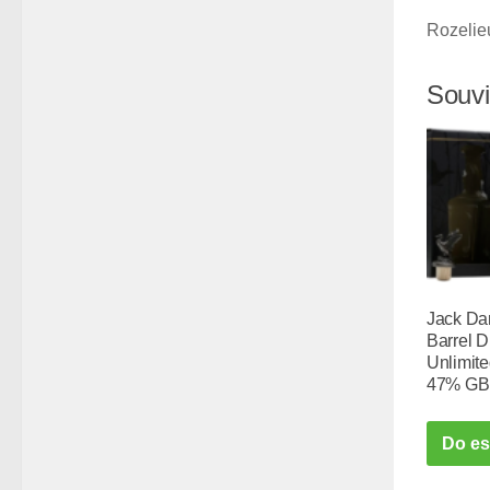
Rozelie
Souvi
Jack Dan
Barrel D
Unlimite
47% GB
Do e