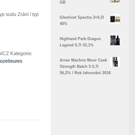
GB
yp sudu Zrání / typ
Glenlivet Spectra 3×0,2l
40%
Highland Park Dragon
Legend 0,7l 43,1%
olCZ
Kategorie:
Arran Machrie Moor Cask
ozelieures
Strength Batch 5 0,7l
56,2% / Rok lahvování 2018