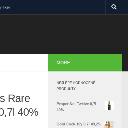
 likér
MORE
NEJLÉPE HODNOCENÉ
PRODUKTY
es Rare
Proper No. Twelve 0,7l
 0,7l 40%
40%
Gold Cock 10y 0,7l 49,2%