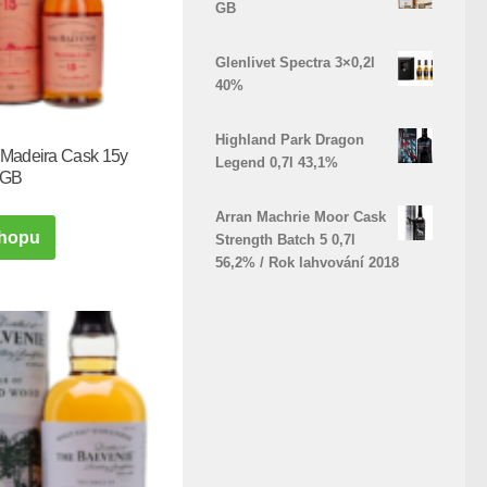
GB
Glenlivet Spectra 3×0,2l
40%
Highland Park Dragon
 Madeira Cask 15y
Legend 0,7l 43,1%
 GB
Arran Machrie Moor Cask
hopu
Strength Batch 5 0,7l
56,2% / Rok lahvování 2018