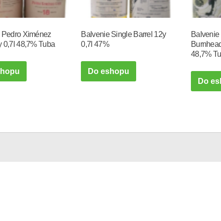
e Pedro Ximénez
Balvenie Single Barrel 12y
Balvenie
 0,7l 48,7% Tuba
0,7l 47%
Burnhead
48,7% T
shopu
Do eshopu
Do es