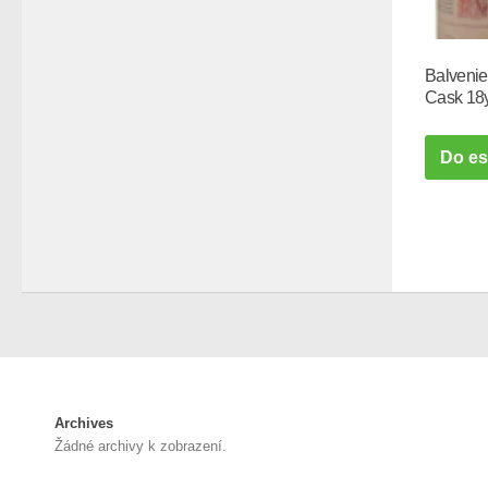
Balveni
Cask 18y
Do e
Archives
Žádné archivy k zobrazení.