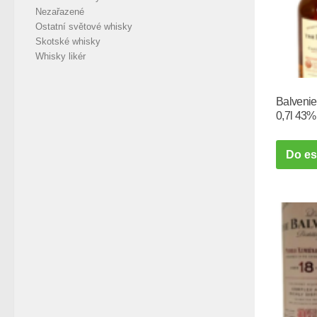
Nezařazené
Ostatní světové whisky
Skotské whisky
Whisky likér
Balvenie
0,7l 43%
Do e