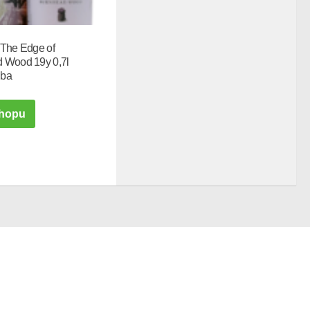
 The Edge of
 Wood 19y 0,7l
uba
hopu