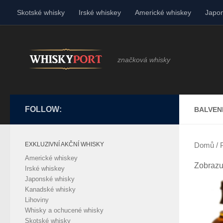
Skotské whisky
Irské whiskey
Americké whiskey
Japon
Skip to content
značková whisky
FOLLOW:
BALVEN
EXKLUZIVNÍ AKČNÍ WHISKY
Domů
/ 
Americké whiskey
Zobrazu
Irské whiskey
Japonské whisky
Kanadské whisky
Lihoviny
Whisky a ochucené whisky
Skotské whisky