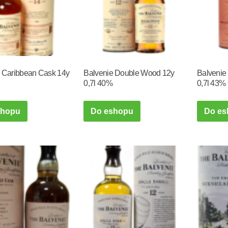
 Caribbean Cask 14y
Balvenie Double Wood 12y
Balvenie
0,7l 40%
0,7l 43%
shopu
Do eshopu
Do es