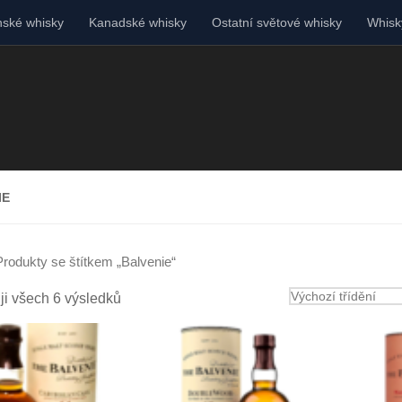
ské whisky
Kanadské whisky
Ostatní světové whisky
Whisky
IE
Produkty se štítkem „Balvenie“
ji všech 6 výsledků