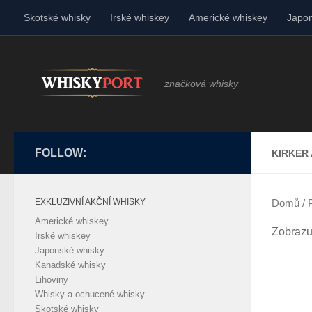
Skotské whisky
Irské whiskey
Americké whiskey
Japon
Skip to content
značková whisky
FOLLOW:
KIRKER
EXKLUZIVNÍ AKČNÍ WHISKY
Domů
/ 
Americké whiskey
Zobrazu
Irské whiskey
Japonské whisky
Kanadské whisky
Lihoviny
Whisky a ochucené whisky
Skotské whisky