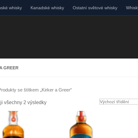
ské whisky
Kanadské whisky
Ostatní světové whisky
Whisky
 A GREER
Produkty se štítkem „Kirker a Greer“
ji všechny 2 výsledky