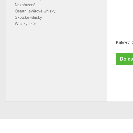
Nezařazené
Ostatní světové whisky
Skotské whisky
Whisky likér
Kirker a
Do e