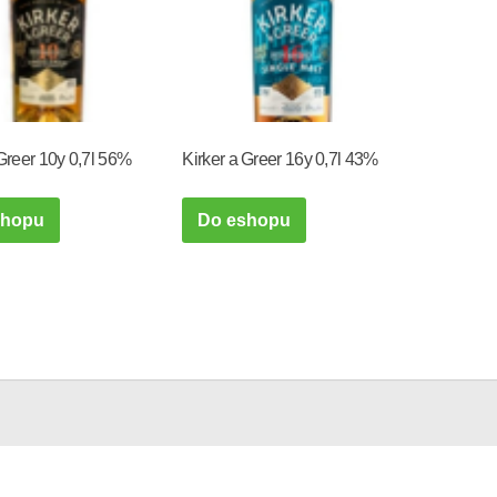
 Greer 10y 0,7l 56%
Kirker a Greer 16y 0,7l 43%
shopu
Do eshopu