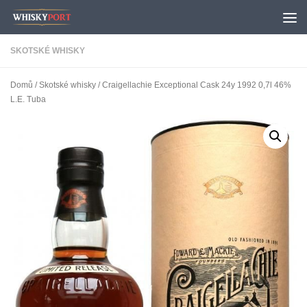
Skip to content
SKOTSKÉ WHISKY
Domů
/
Skotské whisky
/ Craigellachie Exceptional Cask 24y 1992 0,7l 46%
L.E. Tuba