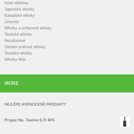
Irské whiskey
Japonské whisky
Kanadské whisky
Lihoviny
Whisky a ochucené whisky
Skotské whisky
Nezařazené
Ostatní světové whisky
Skotské whisky
Whisky likér
MORE
NEJLÉPE HODNOCENÉ PRODUKTY
Proper No. Twelve 0,7l 40%