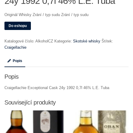
24y 1992 0,7l 46% L.E. Tuba
Originál Whisky Zrání / typ sudu Zrání / typ sudu
Do eshopu
Katalogové číslo:
AlkoholCZ
Kategorie:
Skotské whisky
Štítek:
Craigellachie
Popis
Popis
Craigellachie Exceptional Cask 24y 1992 0,7l 46% L.E. Tuba
Související produkty