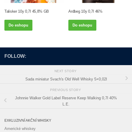
Talisker 10y 0,7l 45,8% GB
Ardbeg 10y 0,7l 46%
Do eshopu
Do eshopu
FOLLOW:
NEXT STORY
Sada miniatur Svach's Old Well Whisky 5×0,02l
PREVIOUS STORY
Johnnie Walker Gold Label Reserve Keep Walking 0,7l 40%
L.E.
EXKLUZIVNÍ AKČNÍ WHISKY
Americké whiskey