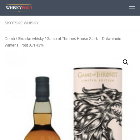
Skip to content
SKOTSKÉ WHISKY
Domů
/
Skotské whisky
/ Game of Thrones House Stark – Dalwhinnie
Winter’s Frost 0,7l 43%