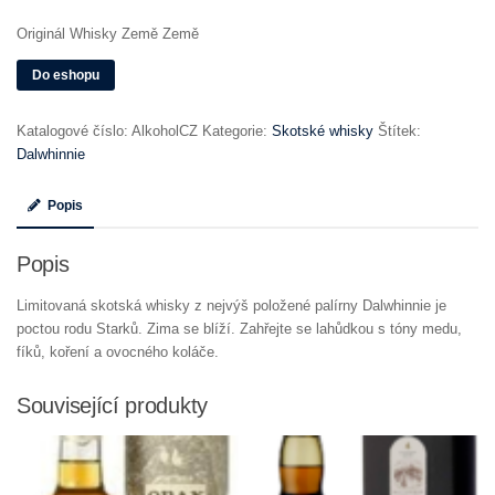
Originál Whisky Země Země
Do eshopu
Katalogové číslo:
AlkoholCZ
Kategorie:
Skotské whisky
Štítek:
Dalwhinnie
Popis
Popis
Limitovaná skotská whisky z nejvýš položené palírny Dalwhinnie je
poctou rodu Starků. Zima se blíží. Zahřejte se lahůdkou s tóny medu,
fíků, koření a ovocného koláče.
Související produkty