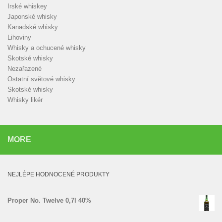
Irské whiskey
Japonské whisky
Kanadské whisky
Lihoviny
Whisky a ochucené whisky
Skotské whisky
Nezařazené
Ostatní světové whisky
Skotské whisky
Whisky likér
MORE
NEJLÉPE HODNOCENÉ PRODUKTY
Proper No. Twelve 0,7l 40%