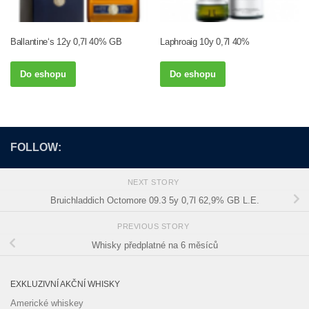
Ballantine‘s 12y 0,7l 40% GB
Laphroaig 10y 0,7l 40%
Do eshopu
Do eshopu
FOLLOW:
NEXT STORY
Bruichladdich Octomore 09.3 5y 0,7l 62,9% GB L.E.
PREVIOUS STORY
Whisky předplatné na 6 měsíců
EXKLUZIVNÍ AKČNÍ WHISKY
Americké whiskey