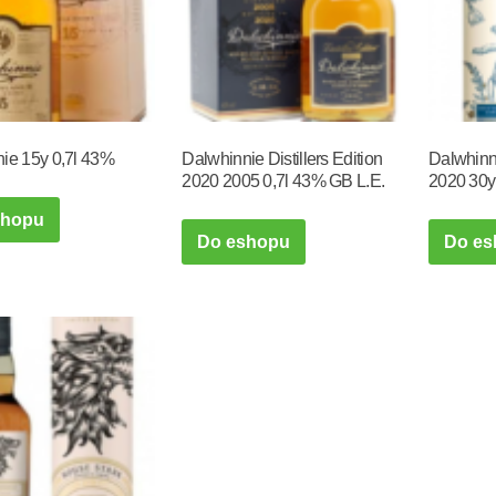
ie 15y 0,7l 43%
Dalwhinnie Distillers Edition
Dalwhinn
2020 2005 0,7l 43% GB L.E.
2020 30y
shopu
Do eshopu
Do es