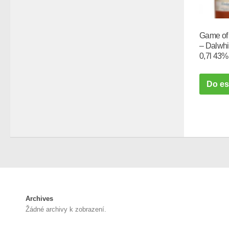
Game of
– Dalwhi
0,7l 43%
Do e
Archives
Žádné archivy k zobrazení.