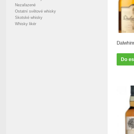
Nezařazené
Ostatní světové whisky
Skotské whisky
Whisky likér
Dalwhinn
Do e