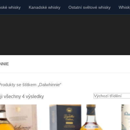
ské whisky
Kanadské whisky
Ostatní světové whisky
Whisky
NNIE
Produkty se štítkem „Dalwhinnie“
ji všechny 4 výsledky