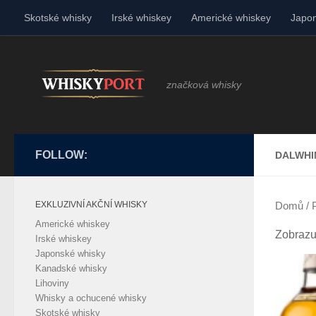
Skotské whisky
Irské whiskey
Americké whiskey
Japon
Skip to content
značková whisky
FOLLOW:
DALWHI
EXKLUZIVNÍ AKČNÍ WHISKY
Domů
/ 
Americké whiskey
Zobrazu
Irské whiskey
Japonské whisky
Kanadské whisky
Lihoviny
Whisky a ochucené whisky
Skotské whisky