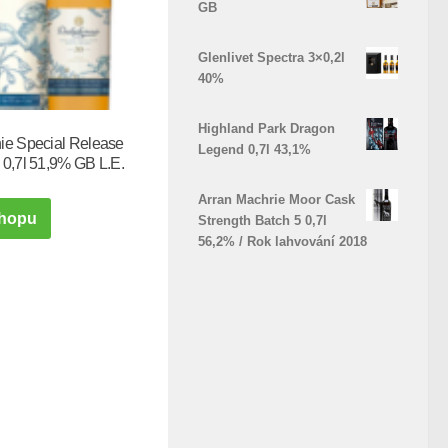
GB
Glenlivet Spectra 3×0,2l
40%
Highland Park Dragon
ie Special Release
Legend 0,7l 43,1%
 0,7l 51,9% GB L.E.
Arran Machrie Moor Cask
hopu
Strength Batch 5 0,7l
56,2% / Rok lahvování 2018