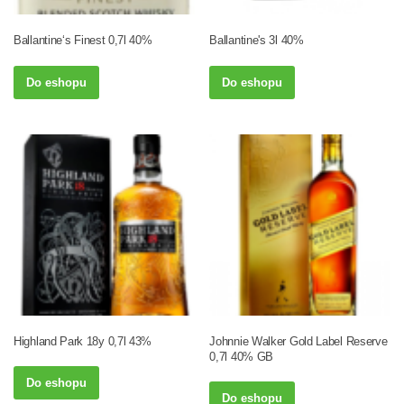
Ballantine‘s Finest 0,7l 40%
Ballantine's 3l 40%
Do eshopu
Do eshopu
Highland Park 18y 0,7l 43%
Johnnie Walker Gold Label Reserve
0,7l 40% GB
Do eshopu
Do eshopu