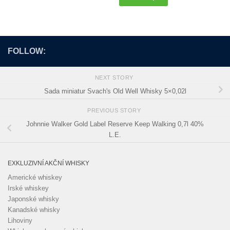
FOLLOW:
NEXT STORY
Sada miniatur Svach's Old Well Whisky 5×0,02l
PREVIOUS STORY
Johnnie Walker Gold Label Reserve Keep Walking 0,7l 40%
L.E.
EXKLUZIVNÍ AKČNÍ WHISKY
Americké whiskey
Irské whiskey
Japonské whisky
Kanadské whisky
Lihoviny