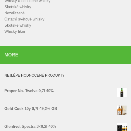
Whisky a ochucené whisky
Skotské whisky
Nezařazené
Ostatní světové whisky
Skotské whisky
Whisky likér
MORE
NEJLÉPE HODNOCENÉ PRODUKTY
Proper No. Twelve 0,7l 40%
Gold Cock 10y 0,7l 49,2% GB
Glenlivet Spectra 3×0,2l 40%