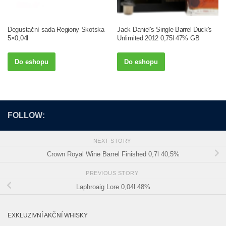
Degustační sada Regiony Skotska
Jack Daniel's Single Barrel Duck's
5×0,04l
Unlimited 2012 0,75l 47% GB
Do eshopu
Do eshopu
FOLLOW:
NEXT STORY
Crown Royal Wine Barrel Finished 0,7l 40,5%
PREVIOUS STORY
Laphroaig Lore 0,04l 48%
EXKLUZIVNÍ AKČNÍ WHISKY