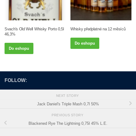
Svach's Old Well Whisky Porto 0,5l
Whisky předplatné na 12 měsíců
46,3%
Do eshopu
Do eshopu
FOLLOW:
NEXT STORY
Jack Daniel's Triple Mash 0,7l 50%
PREVIOUS STORY
Blackened Rye The Lightning 0,75l 45% L.E.