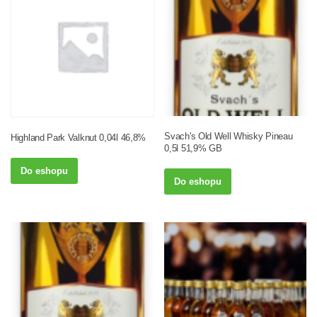
Svach's Old Well Whisky Pineau
Highland Park Valknut 0,04l 46,8%
0,5l 51,9% GB
Do eshopu
Do eshopu