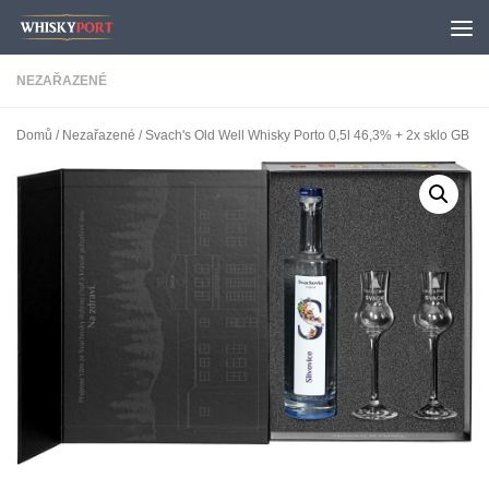
Skip to content
NEZAŘAZENÉ
Domů
/
Nezařazené
/ Svach's Old Well Whisky Porto 0,5l 46,3% + 2x sklo GB